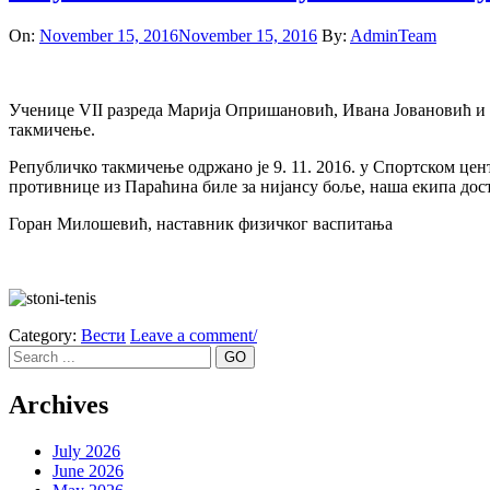
On:
November 15, 2016
November 15, 2016
By:
AdminTeam
Ученице VII разреда Марија Опришановић, Ивана Јовановић и 
такмичење.
Републичко такмичење одржано је 9. 11. 2016. у Спортском це
противнице из Параћина биле за нијансу боље, наша екипа дост
Горан Милошевић, наставник физичког васпитања
Category:
Вести
Leave a comment/
Search
Archives
July 2026
June 2026