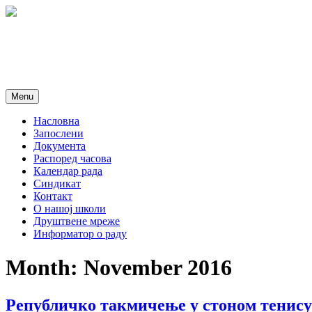
Skip
to
content
Menu
Насловна
Запослени
Документа
Распоред часова
Календар рада
Синдикат
Контакт
O нашој школи
Друштвене мреже
Информатор о раду
Month:
November 2016
Републичко такмичење у стоном тенису