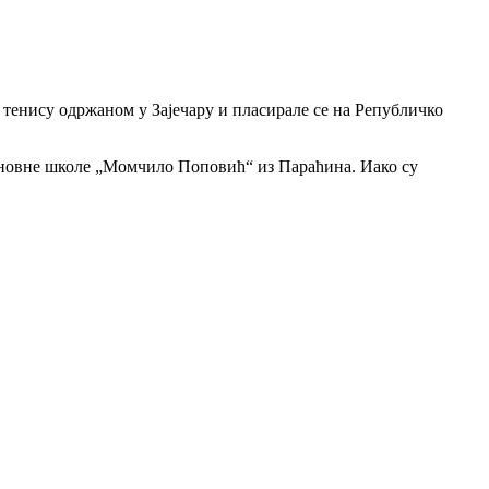
енису одржаном у Зајечару и пласирале се на Републичко
Основне школе „Момчило Поповић“ из Параћина. Иако су