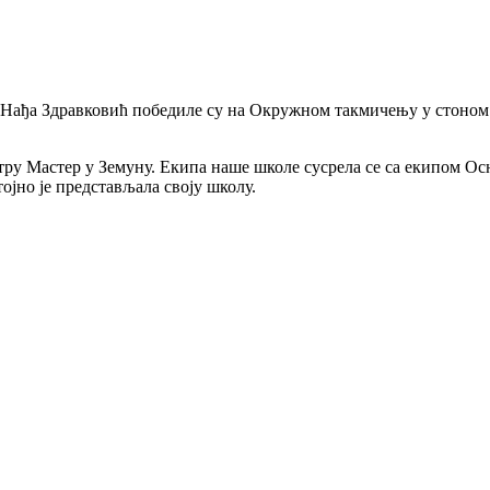
Нађа Здравковић победиле су на Окружном такмичењу у стоном т
нтру Мастер у Земуну. Екипа наше школе сусрела се са екипом 
ојно је представљала своју школу.