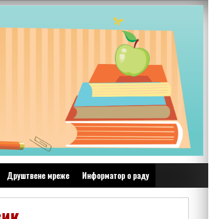
Друштвене мреже
Информатор о раду
зик