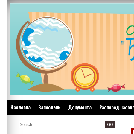
Skip
to
content
Насловна
Запослени
Документа
Распоред часов
Search