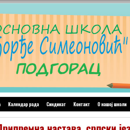
а
Календар рада
Синдикат
Контакт
O нашој школи
Припремна настава, српски је