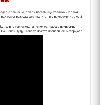
недеље званично, али су наставници увелико и у овом
ници осмог разреда што квалитетније припремили за овај
јал који је користила на неким од часова припремне
 На њеном Јутјуб каналу можете пронаћи још материјала.