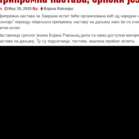
n:
May 30, 2020
By:
Bojana Rakonjac
рипремна настава за Завршни испит биће организована већ од наредне 
,онлајн” периоду обављали припремну наставу на даљину како би се уче
итни испит.
аставница српског језика Бојана Ракоњац дели са нама доступни матери
аставе на даљину. Ту су подсетници, тестови, анализа пробног испита…