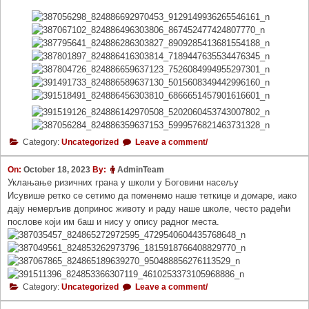
Category:
Uncategorized
Leave a comment/
On:
October 18, 2023
By:
AdminTeam
Уклањање ризичних грана у школи у Боговини насељу
Исувише ретко се сетимо да поменемо наше теткице и домаре, иако
дају немерљив допринос животу и раду наше школе, често радећи
послове који им баш и нису у опису радног места.
Category:
Uncategorized
Leave a comment/