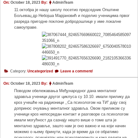
On:
October 18, 2023
By:
AdminTeam
11.октобра је нашу школу посетио председник Општине
Бољевац др Небојша Марјановић и поделио ученицима првог
разреда пригодне поклоне добродошлице у име локалне
самоуправе.
Category:
Uncategorized
Leave a comment/
On:
October 18, 2023
By:
AdminTeam
Поводом обележавања Међународног дана менталног
здравља ученици другог циклуса су 10.10. имали прилику да
кроз учешће на радионици ,,Са психологом на ТИ” дају свој
допринос очувању менталног здравља. Овом приликом су
ученици кроз непосредан контакт и разговоре са психологом
имали могућност да сазнају нешто више о томе шта је
ментално здравље, зашто нам је оно важно и на који начин
можемо о њему бринути, када је време да се обратимо
психологу, психијатру или психотерапеуту и како радити на