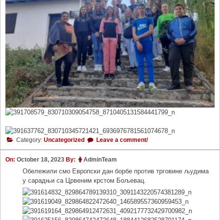
Category:
Uncategorized
Leave a comment/
On:
October 18, 2023
By:
AdminTeam
Обележили смо Европски дан борбе против трговине људима
у сарадњи са Црвеним крстом Бољевац.