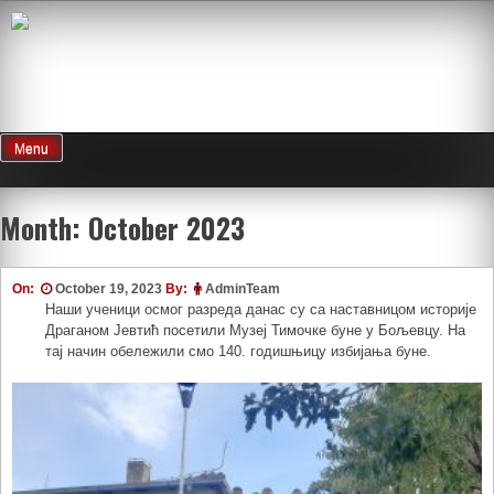
Skip
to
content
Menu
Month:
October 2023
On:
October 19, 2023
By:
AdminTeam
Наши ученици осмог разреда данас су са наставницом историје
Драганом Јевтић посетили Музеј Тимочке буне у Бољевцу. На
тај начин обележили смо 140. годишњицу избијања буне.