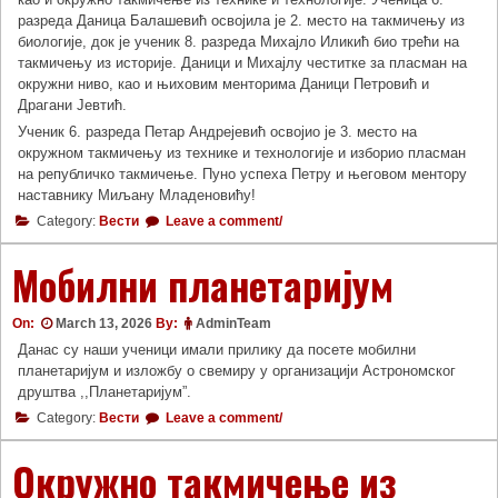
разреда Даница Балашевић освојила је 2. место на такмичењу из
биологије, док је ученик 8. разреда Михајло Иликић био трећи на
такмичењу из историје. Даници и Михајлу честитке за пласман на
окружни ниво, као и њиховим менторима Даници Петровић и
Драгани Јевтић.
Ученик 6. разреда Петар Андрејевић освојио је 3. место на
окружном такмичењу из технике и технологије и изборио пласман
на републичко такмичење. Пуно успеха Петру и његовом ментору
наставнику Миљану Младеновићу!
Category:
Вести
Leave a comment/
Мобилни планетаријум
On:
March 13, 2026
By:
AdminTeam
Данас су наши ученици имали прилику да посете мобилни
планетаријум и изложбу о свемиру у организацији Астрономског
друштва ,,Планетаријум”.
Category:
Вести
Leave a comment/
Окружно такмичење из