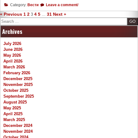
Category:
Вести
Leave a comment/
« Previous
1
2
4
5
31
Next »
3
…
Search
Archives
July 2026
June 2026
May 2026
April 2026
March 2026
February 2026
December 2025
November 2025
October 2025
September 2025
August 2025
May 2025
April 2025
March 2025
December 2024
November 2024
October 2024