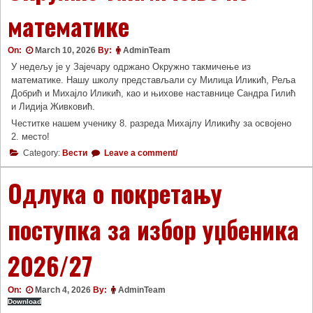
математике
On:
March 10, 2026
By:
AdminTeam
У недељу је у Зајечару одржано Окружно такмичење из
математике. Нашу школу представљали су Милица Иликић, Реља
Добрић и Михајло Иликић, као и њихове наставнице Сандра Гилић
и Лидија Живковић.
Честитке нашем ученику 8. разреда Михајлу Иликићу за освојено
2. место!
Category:
Вести
Leave a comment/
Одлука о покретању
поступка за избор уџбеника
2026/27
On:
March 4, 2026
By:
AdminTeam
Download