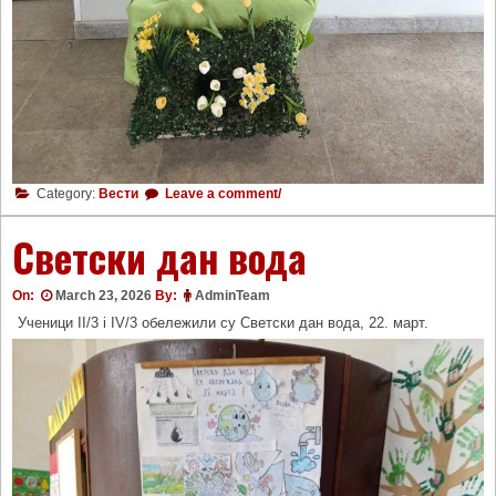
Category:
Вести
Leave a comment/
Светски дан вода
On:
March 23, 2026
By:
AdminTeam
Ученици II/3 i IV/3 oбележили су Светски дан вода, 22. март.