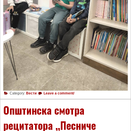
Category:
Вести
Leave a comment/
Општинска смотра
рецитатора ,,Песниче