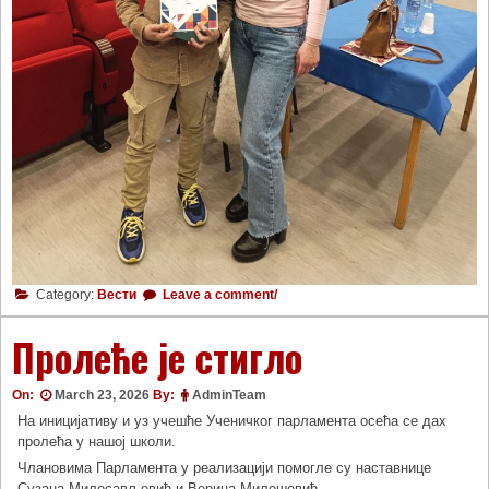
Category:
Вести
Leave a comment/
Пролеће је стигло
On:
March 23, 2026
By:
AdminTeam
На иницијативу и уз учешће Ученичког парламента осећа се дах
пролећа у нашој школи.
Члановима Парламента у реализацији помогле су наставнице
Сузана Милосављевић и Верица Милошевић.