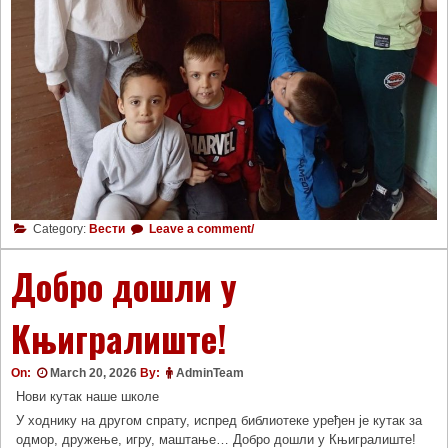
Category:
Вести
Leave a comment/
Добро дошли у
Књигралиште!
On:
March 20, 2026
By:
AdminTeam
Нови кутак наше школе
У ходнику на другом спрату, испред библиотеке уређен је кутак за
одмор, дружење, игру, маштање… Добро дошли у Књигралиште!