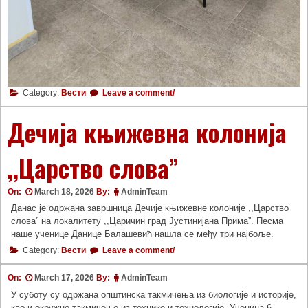
Category:
Вести
Leave a comment/
Дечија књижевна колонија
,,Царство слова”
On:
March 18, 2026
By:
AdminTeam
Данас је одржана завршница Дечије књижевне колоније ,,Царство
слова” на локалитету ,,Царичин град Јустинијана Прима”. Песма
наше ученице Данице Балашевић нашла се међу три најбоље.
Category:
Вести
Leave a comment/
On:
March 17, 2026
By:
AdminTeam
У суботу су одржана општинска такмичења из биологије и историје,
као и окружно такмичење из технике и технологије. Ученица 6.