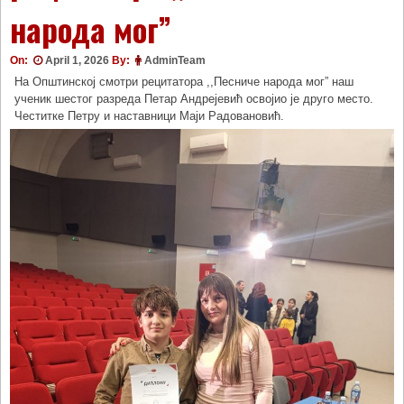
народа мог”
On:
April 1, 2026
By:
AdminTeam
На Општинској смотри рецитатора ,,Песниче народа мог” наш
ученик шестог разреда Петар Андрејевић освојио је друго место.
Честитке Петру и наставници Маји Радовановић.