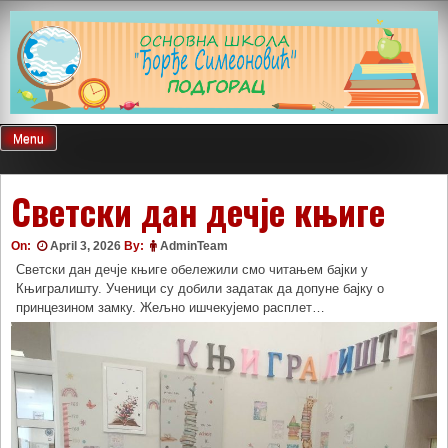
Skip
to
content
Menu
Светски дан дечје књиге
On:
April 3, 2026
By:
AdminTeam
Светски дан дечје књиге обележили смо читањем бајки у
Књигралишту. Ученици су добили задатак да допуне бајку о
принцезином замку. Жељно ишчекујемо расплет…