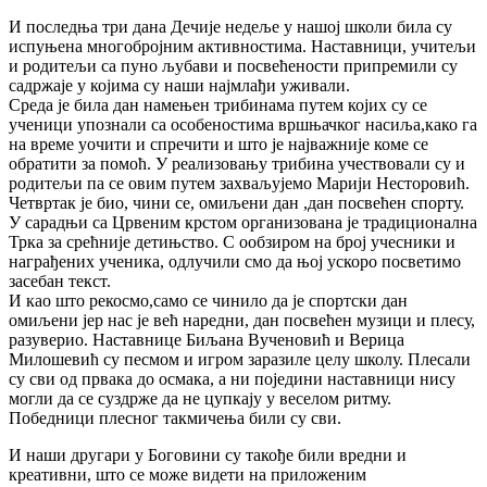
И последња три дана Дечије недеље у нашој школи била су
испуњена многoбројним активностима. Наставници, учитељи
и родитељи са пуно љубави и посвећености припремили су
садржаје у којима су наши најмлађи уживали.
Среда је била дан намењен трибинама путем којих су се
ученици упознали са особeностима вршњачког насиља,како га
на време уочити и спречити и што је најважније коме се
обратити за помоћ. У реализовању трибина учествовали су и
родитељи па се овим путем захваљујемо Марији Несторовић.
Четвртак је био, чини се, омиљени дан ,дан посвећен спорту.
У сарадњи са Црвеним крстом организована је традиционална
Трка за срећније детињство. С ообзиром на број учесники и
нaграђених ученика, одлучили смо да њој ускоро посветимо
засебан текст.
И као што рекосмо,само се чинило да је спортски дан
омиљени јер нас је већ наредни, дан посвећен музици и плесу,
разуверио. Наставнице Биљана Вученовић и Верица
Милошевић су песмом и игром заразиле целу школу. Плесали
су сви од првака до осмака, а ни поједини наставници нису
могли да се суздрже да не цупкају у веселом ритму.
Победници плесног такмичења били су сви.
И наши другари у Боговини су такође били вредни и
креативни, што се може видети на приложеним