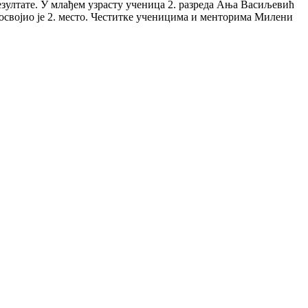
зултате. У млађем узрасту ученица 2. разреда Ања Васиљевић
ћ освојио је 2. место. Честитке ученицима и менторима Милени