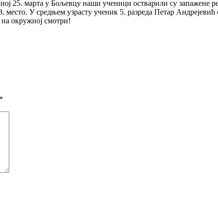
ној 25. марта у Бољевцу наши ученици остварили су запажене ре
 3. место. У средњем узрасту ученик 5. разреда Петар Андрејеви
 на окружној смотри!
*