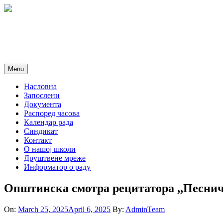
Skip
to
content
Menu
Насловна
Запослени
Документа
Распоред часова
Календар рада
Синдикат
Контакт
O нашој школи
Друштвене мреже
Информатор о раду
Општинска смотра рецитатора ,,Песнич
On:
March 25, 2025
April 6, 2025
By:
AdminTeam