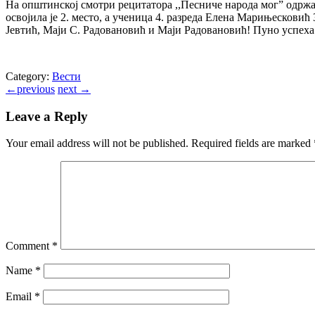
На општинској смотри рецитатора ,,Песниче народа мог” одржа
освојила је 2. место, а ученица 4. разреда Елена Марињесковић
Јевтић, Маји С. Радовановић и Маји Радовановић! Пуно успеха
Category:
Вести
←
previous
next
→
Leave a Reply
Your email address will not be published.
Required fields are marked
Comment
*
Name
*
Email
*