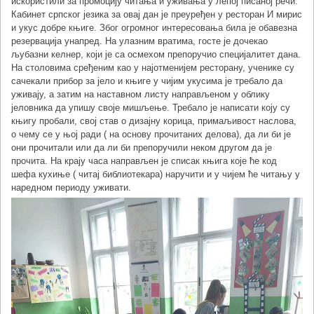
искористили за промоцију читања и уживања у лепој писаној речи.
Кабинет српског језика за овај дан је преуређен у ресторан И мирис
и укус добре књиге. Због огромног интересовања била је обавезна
резервација унапред. На улазним вратима, госте је дочекао
љубазни келнер, који је са осмехом препоручио специјалитет дана.
На столовима сређеним као у најотменијем ресторану, ученике су
сачекали прибор за јело и књиге у чијим укусима је требало да
уживају, а затим на наставном листу направљеном у облику
јеловника да упишу своје мишљење. Требало је написати коју су
књигу пробали, свој став о дизајну корица, примаљивост наслова,
о чему се у њој ради ( на основу прочитаних делова), да ли би је
они прочитали или да ли би препоручили неком другом да је
прочита. На крају часа направљен је списак књига које ће код
шефа кухиње ( читај библиотекара) наручити и у чијем ће читању у
наредном периоду уживати.