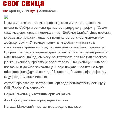
свог свица
On:
April 10, 2019
By:
AdminTeam
Позивамо све наставнике српског језика и учитеље основних
школа из Србије и региона да нам се придруже у пројекту “Свако
срце има свог свица -недеља у част Добрице Ерића”. Циљ пројекта
је одавање почасти недавно преминулом српском књижевнику
Добрици Ерићу. Учесници пројекта ће добити упутства за
креативно-истраживачки рад и реализацију завршне радионице.
Пројекат ће трајати недељу дана, а након тога ће крајњи резултат
бити приказан на једном часу рецитаторске секције или српскога
језика. Учешће у пројекту је волонтерско. Сви ученици и њихови
наставници добиће захвалнице. Своје пријаве шаљите на мејл
rakonjacbojana@gmail.com до 24. априла. Реализација пројекта у
мају (недељу сами бирате).
Аутори пројекта су наставници који воде рецитаторску секцију у
ОШ,,Ђорђе Симеоновић“:
Бојана Ракоњац, наставник српског језика
Ана Пајкић, наставник разредне наставе
Наташа Милојевић, наставник разредне наставе.