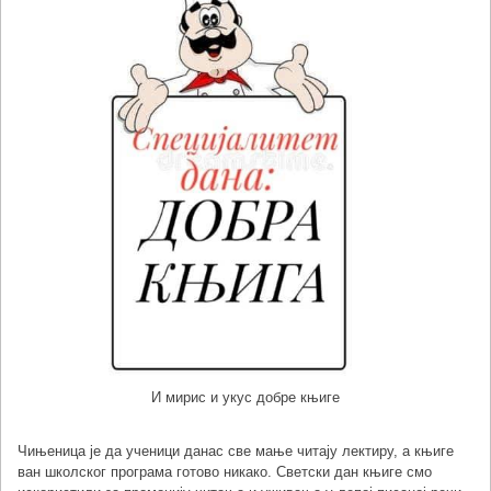
И мирис и укус добре књиге
Чињеница је да ученици данас све мање читају лектиру, а књиге
ван школског програма готово никако. Светски дан књиге смо