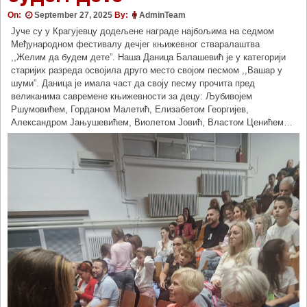
On:
September 27, 2025
By:
AdminTeam
Јуче су у Крагујевцу додељене награде најбољима на седмом
Међународном фестивалу дечјег књижевног стваралаштва
,,Желим да будем дете”. Наша Даница Балашевић је у категорији
старијих разреда освојила друго место својом песмом ,,Вашар у
шуми”. Даница је имала част да своју песму прочита пред
великанима савремене књижевности за децу: Љубивојем
Ршумовићем, Горданом Малетић, Елизабетом Георгијев,
Александром Јањушевићем, Виолетом Јовић, Властом Ценићем…