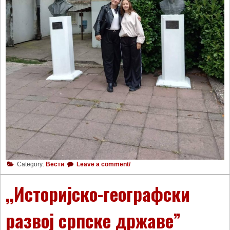
Category:
Вести
Leave a comment/
,,Историјско-географски
развој српске државе”