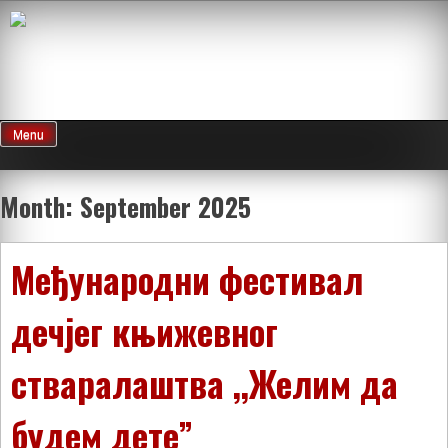
Skip
to
content
Menu
Month:
September 2025
Међународни фестивал
дечјег књижевног
стваралаштва ,,Желим да
будем дете”