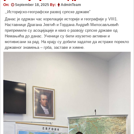
On:
September 18, 2025
By:
AdminTeam
,,Историјско-географски развој српске државе”
Данас је одржан час корелације историје и географије у VIII1.
Наставнице Драгана Јевтић и Гордана Андрић Милосављевић
припремиле су асоцијације и квиз о развоју српске државе од
Немањића до данас. Ученици су били изузетно активни и
мотивисани за рад. На крају су добили задатке да истраже порекло
државног знамења – грба, заставе и химне.