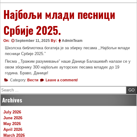
Најбољи млади песници
Србије 2025.
On:
September 11, 2025
By:
AdminTeam
Школска библиотека богатија је за збирку песама ,,Најбољи млади
песници Србије 2025.”
Песма ,,Тражим разумевање” наше Данице Балашевић налази се у
овом зборнику 300 најбољих ауторских песама младих до 19
година. Браво, Данице!
Category:
Вести
Leave a comment/
Search
Archives
July 2026
June 2026
May 2026
April 2026
March 2026