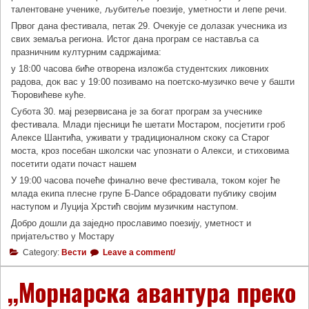
талентоване ученике, љубитеље поезије, уметности и лепе речи.
Првог дана фестивала, петак 29. Очекује се долазак учесника из
свих земаља региона. Истог дана програм се наставља са
празничним културним садржајима:
у 18:00 часова биће отворена изложба студентских ликовних
радова, док вас у 19:00 позивамо на поетско-музичко вече у башти
Ћоровићеве куће.
Субота 30. мај резервисана је за богат програм за учеснике
фестивала. Млади пјесници ће шетати Мостаром, посјетити гроб
Алексе Шантића, уживати у традиционалном скоку са Старог
моста, кроз посебан школски час упознати о Алекси, и стиховима
посетити одати почаст нашем
У 19:00 часова почеће финално вече фестивала, током којег ће
млада екипа плесне групе Б-Dance обрадовати публику својим
наступом и Луција Хрстић својим музичким наступом.
Добро дошли да заједно прославимо поезију, уметност и
пријатељство у Мостару
Category:
Вести
Leave a comment/
,,Морнарска авантура преко