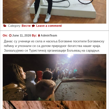
Category:
Вести
Leave a comment/
On:
June 11, 2026
By:
AdminTeam
Данас су ученици из села и насеља Боговине посетили Боговинску
пећину и упознали се са делом природног богатства нашег краја.
Захваљујемо се Туристичкој организацији Бољевац на сарадњи.