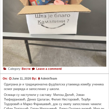
Category:
Вести
Leave a comment/
On:
June 11, 2026
By:
AdminTeam
Одиграна је и традиционална фудбалска утакмица између ученика
осмог разреда и запослених у школи.
Осмаци су наступили у саставу: Милош Делић, Јован
Ћеферјановић, Дениз Цалаган, Филип Несторовић, Ђорђе
Тодоровић и Марко Фајнишевић, док су екипу запослених чинили:
Срђан Трајлуцић, Горан Милошевић, Дарко Оштрељановић, Миљан