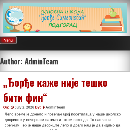
Skip
to
content
Menu
Author:
AdminTeam
„Ђорђе каже није тешко
бити фин“
On:
July 2, 2026
By:
AdminTeam
Лепо време је донело и повећан број посетилаца у наше школско
двориште у вечерњим сатима и током викенда. То нас чини
срећним, јер је наше двориште лепо и драго нам је да видимо да