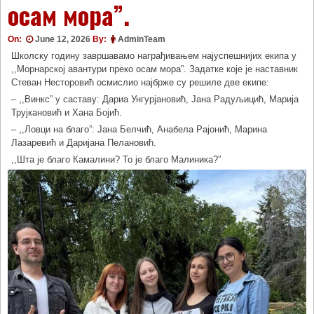
осам мора”.
On:
June 12, 2026
By:
AdminTeam
Школску годину завршавамо награђивањем најуспешнијих екипа у
,,Морнарској авантури преко осам мора”. Задатке које је наставник
Стеван Несторовић осмислио најбрже су решиле две екипе:
– ,,Винкс” у саставу: Дариа Унгурјановић, Јана Радуљицић, Марија
Трујкановић и Хана Бојић.
– ,,Ловци на благо”: Јана Белчић, Анабела Рајонић, Марина
Лазаревић и Даријана Пелановић.
,,Шта је благо Камалини? То је благо Малиника?”