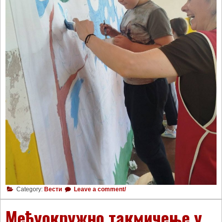
Category:
Вести
Leave a comment/
Међуокружно такмичењe у