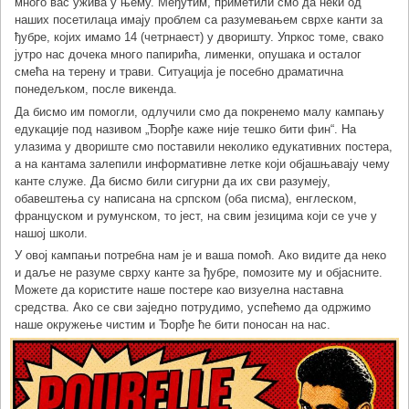
много вас ужива у њему. Међутим, приметили смо да неки од
наших посетилаца имају проблем са разумевањем сврхе канти за
ђубре, којих имамо 14 (четрнаест) у дворишту. Упркос томе, свако
јутро нас дочека много папирића, лименки, опушака и осталог
смећа на терену и трави. Ситуација је посебно драматична
понедељком, после викенда.
Да бисмо им помогли, одлучили смо да покренемо малу кампању
едукације под називом „Ђорђе каже није тешко бити фин“. На
улазима у двориште смо поставили неколико едукативних постера,
а на кантама залепили информативне летке који објашњавају чему
канте служе. Да бисмо били сигурни да их сви разумеју,
обавештења су написана на српском (оба писма), енглеском,
француском и румунском, то јест, на свим језицима који се уче у
нашој школи.
У овој кампањи потребна нам је и ваша помоћ. Ако видите да неко
и даље не разуме сврху канте за ђубре, помозите му и објасните.
Можете да користите наше постере као визуелна наставна
средства. Ако се сви заједно потрудимо, успећемо да одржимо
наше окружење чистим и Ђорђе ће бити поносан на нас.