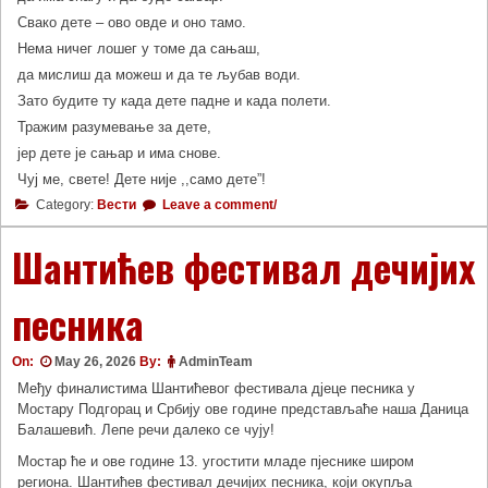
Свако дете – ово овде и оно тамо.
Нема ничег лошег у томе да сањаш,
да мислиш да можеш и да те љубав води.
Зато будите ту када дете падне и када полети.
Тражим разумевање за дете,
јер дете је сањар и има снове.
Чуј ме, свете! Дете није ,,само дете”!
Category:
Вести
Leave a comment/
Шантићев фестивал дечијих
песника
On:
May 26, 2026
By:
AdminTeam
Међу финалистима Шантићевог фестивала дјеце песника у
Мостару Подгорац и Србију ове године представљаће наша Даница
Балашевић. Лепе речи далеко се чују!
Мостар ће и ове године 13. угостити младе пјеснике широм
региона. Шантићев фестивал дечијих песника, који окупља