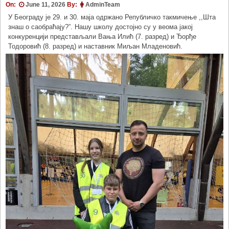
On:
June 11, 2026
By:
AdminTeam
У Београду је 29. и 30. маја одржано Републичко такмичење ,,Шта
знаш о саобраћају?”. Нашу школу достојно су у веома јакој
конкуренцији представљали Вања Илић (7. разред) и Ђорђе
Тодоровић (8. разред) и наставник Миљан Младеновић.