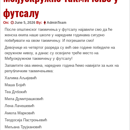
футсалу
On:
June 5, 2026
By:
AdminTeam
После општинског такмичења у футсалу најавили смо да ће
женска екипа наше школе у наредним годинама сигурно
побеђивати на овом такмичењу. И погрешили смо!
Девојчице из четвртог разреда су већ ове године победиле на
окружном нивоу, а данас су освојиле треће место на
Међуокружном такмичењу у футсалу!
Запамтите ова имена, наредних година ћемо навијати за њих на
републичким такмичењима:
Халима Аљијевић
Маша Бојић
Теа Длбокић
Мила Думитрашковић
Лена Лачешевић
Амела Марковић
Теодосија Пастроњевић
Миљана Трујкановић