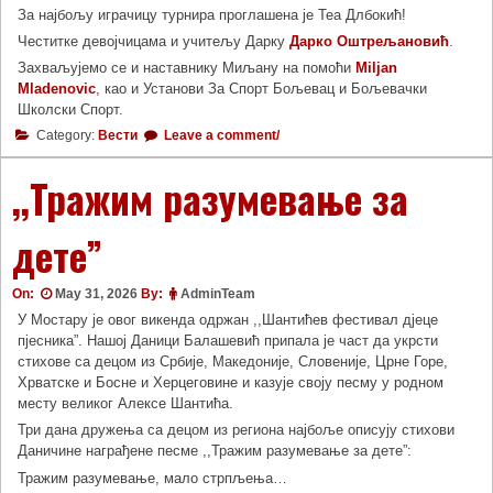
За најбољу играчицу турнира проглашена је Теа Длбокић!
Честитке девојчицама и учитељу Дарку
Дарко Оштрељановић
.
Захваљујемо се и наставнику Миљану на помоћи
Miljan
Mladenovic
, као и Установи За Спорт Бољевац и Бољевачки
Школски Спорт.
Category:
Вести
Leave a comment/
,,Тражим разумевање за
дете”
On:
May 31, 2026
By:
AdminTeam
У Мостару је овог викенда одржан ,,Шантићев фестивал дјеце
пјесника”. Нашој Даници Балашевић припала је част да укрсти
стихове са децом из Србије, Македоније, Словеније, Црне Горе,
Хрватске и Босне и Херцеговине и казује своју песму у родном
месту великог Алексе Шантића.
Три дана дружења са децом из региона најбоље описују стихови
Даничине награђене песме ,,Тражим разумевање за дете”:
Тражим разумевање, мало стрпљења…