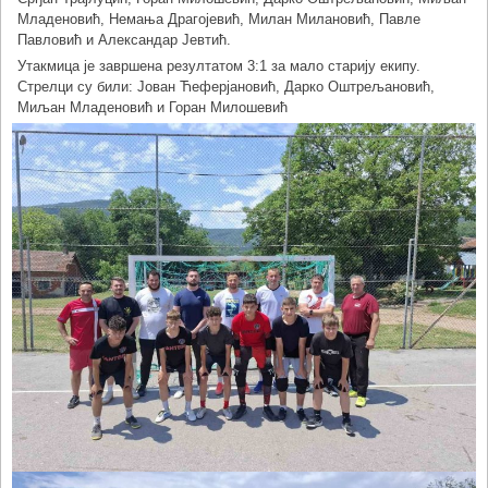
Младеновић, Немања Драгојевић, Милан Милановић, Павле
Павловић и Александар Јевтић.
Утакмица је завршена резултатом 3:1 за мало старију екипу.
Стрелци су били: Јован Ћеферјановић, Дарко Оштрељановић,
Миљан Младеновић и Горан Милошевић