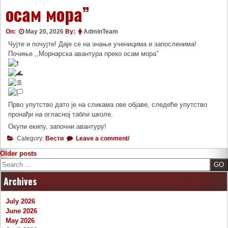
осам мора”
On:
May 20, 2026
By:
AdminTeam
Чујте и почујте! Даје се на знање ученицима и запосленима!
Почиње ,,Морнарска авантура преко осам мора”
Прво упутство дато је на сликама ове објаве, следеће упутство
пронађи на огласној табли школе.
Окупи екипу, започни авантуру!
Category:
Вести
Leave a comment/
Posts
Older posts
Search
navigation
Archives
July 2026
June 2026
May 2026