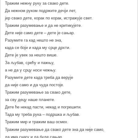
Тражим нежну руку за свако дете.
Да нежном руком подржите дечји лет,
јер свако дете, корак по корак, истражује свет.
Тражим разумевање и да не критикујете.
Дете није само дете – дете је сањар.
Разумите га кад нешто не зна,
када се боји и када му срце дрхти.
Дете је увек за нешто више.
За љубав, срећу и пажњу,
а не да у срцу носи чежњу.
Разумите дете када треба да верује
да није само и да чуда постоје.
Тражим разумевање за свако дете,
за сву децу наше планете.
Дете ће некад пасти, некад и погрешити.
Тада му треба рука – подршка и љубав.
Тражим мир и тражим ваш осмех.
Тражим разумевање да свако дете зна да није само,
да има снагу и да буде сањар.