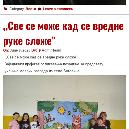
Category:
Вести
Leave a comment/
,,Све се може кад се вредне
руке сложе”
On:
June 8, 2026
By:
AdminTeam
,,Све се може кад се вредне руке сложе”
Заједнички пројекат осликавања позадине за представу
ученика млађих разреда из села Боговине.