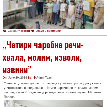
Category:
Вести
Leave a comment/
,,Четири чаробне речи-
хвала, молим, изволи,
извини”
On:
June 20, 2024
By:
AdminTeam
Ученици од првог до шестог разреда су имали прилику да уживају
у интерактивној радионици ,,Четири чаробне речи- хвала, молим,
изволи, извини”. Радионицу је водио наш познати глумац Миленко
Павлов.