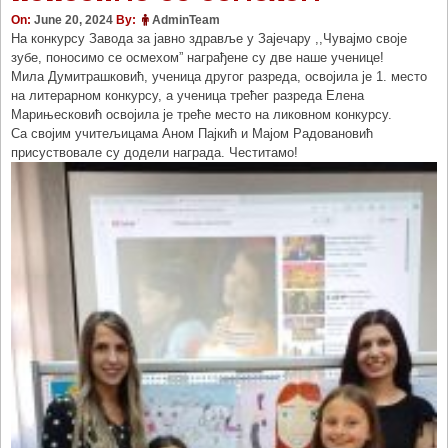
On:
June 20, 2024
By:
AdminTeam
На конкурсу Завода за јавно здравље у Зајечару ,,Чувајмо своје
зубе, поносимо се осмехом” награђене су две наше ученице!
Мила Думитрашковић, ученица другог разреда, освојила је 1. место
на литерарном конкурсу, а ученица трећег разреда Елена
Марињесковић освојила је треће место на ликовном конкурсу.
Са својим учитељицама Аном Пајкић и Мајом Радовановић
присуствовале су додели награда. Честитамо!