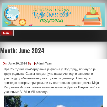
Skip
to
content
Menu
Month:
June 2024
On:
June 20, 2024
By:
AdminTeam
Пре 25 година бомбардована је фарма у Подгорцу, погинуло је
троје радника. Сваког седмог јуна наши ученици и запослени
учествују у обележавању ове тужне годишњице. Овог пута
пригодан програм припремили су наставница српског језика Маја
Радовановић и наставник музичке културе Драган Раденковић са
ученицима V, VI и VII разреда.