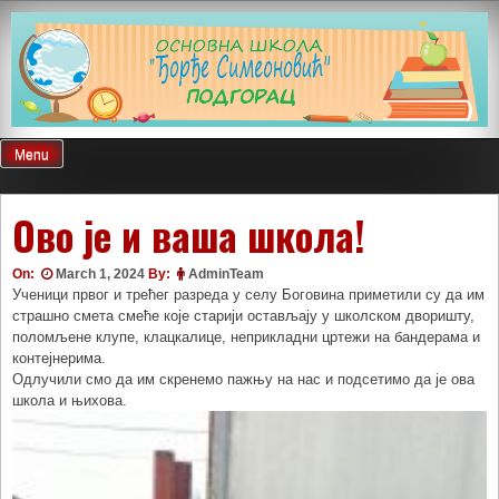
Skip
to
content
Menu
Ово је и ваша школа!
On:
March 1, 2024
By:
AdminTeam
Ученици првог и трећег разреда у селу Боговина приметили су да им
страшно смета смеће које старији остављају у школском дворишту,
поломљене клупе, клацкалице, неприкладни цртежи на бандерама и
контејнерима.
Одлучили смо да им скренемо пажњу на нас и подсетимо да је ова
школа и њихова.