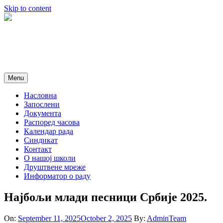
Skip to content
Menu
Насловна
Запослени
Документа
Распоред часова
Календар рада
Синдикат
Контакт
O нашој школи
Друштвене мреже
Информатор о раду
Најбољи млади песници Србије 2025.
On:
September 11, 2025
October 2, 2025
By:
AdminTeam