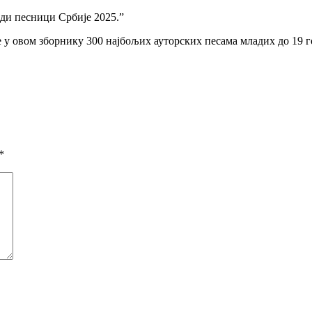
ади песници Србије 2025.”
у овом зборнику 300 најбољих ауторских песама младих до 19 г
*