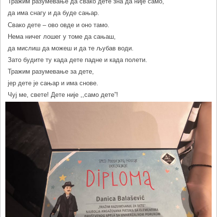
Тражим разумевање да свако дете зна да није само,
да има снагу и да буде сањар.
Свако дете – ово овде и оно тамо.
Нема ничег лошег у томе да сањаш,
да мислиш да можеш и да те љубав води.
Зато будите ту када дете падне и када полети.
Тражим разумевање за дете,
јер дете је сањар и има снове.
Чуј ме, свете! Дете није ,,само дете”!