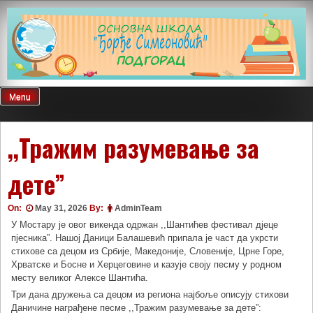
Skip
to
content
Menu
,,Тражим разумевање за
дете”
On:
May 31, 2026
By:
AdminTeam
У Мостару је овог викенда одржан ,,Шантићев фестивал дјеце
пјесника”. Нашој Даници Балашевић припала је част да укрсти
стихове са децом из Србије, Македоније, Словеније, Црне Горе,
Хрватске и Босне и Херцеговине и казује своју песму у родном
месту великог Алексе Шантића.
Три дана дружења са децом из региона најбоље описују стихови
Даничине награђене песме ,,Тражим разумевање за дете”: