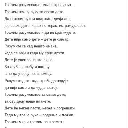
Тражим разумевање, мало стрпљења…
Тражим нежну руку за свако дете.
Да нежном руком подржите дечји лет,
јер свако дете, корак по корак, истражује свет.
Тражим разумевање и да не критикујете.
Дете није само дете – дете је сањар.
Разумите га кад нешто не зна,
када се боји и када му срце дрхти.
Дете је увек за нешто више.
За љубав, срећу и пажњу,
а не да у срцу носи чежњу.
Разумите дете када треба да верује
да није само и да чуда постоје.
Тражим разумевање за свако дете,
за сву децу наше планете.
Дете ће некад пасти, некад и погрешити.
Тада му треба рука – подршка и љубав.
Тражим мир и тражим ваш осмех.