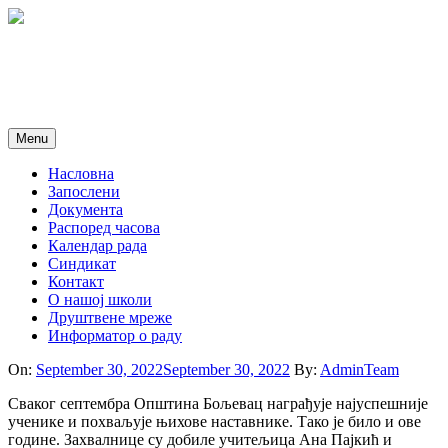
Skip
to
content
Menu
Насловна
Запослени
Документа
Распоред часова
Календар рада
Синдикат
Контакт
O нашој школи
Друштвене мреже
Информатор о раду
On:
September 30, 2022
September 30, 2022
By:
AdminTeam
Сваког септембра Општина Бољевац награђује најуспешније
ученике и похваљује њихове наставнике. Тако је било и ове
године. Захвалнице су добиле учитељица Ана Пајкић и