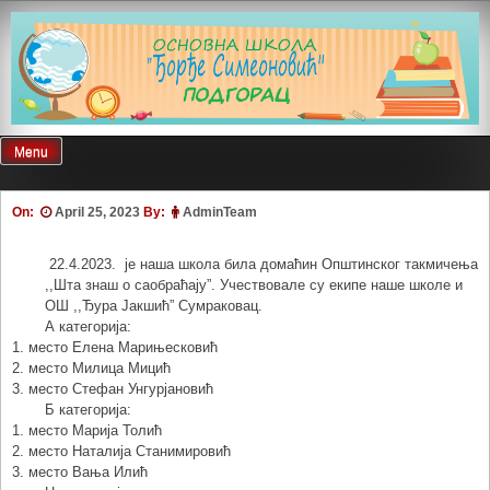
Skip
to
content
Menu
On:
April 25, 2023
By:
AdminTeam
22.4.2023. је наша школа била домаћин Општинског такмичења
,,Шта знаш о саобраћају”. Учествовале су екипе наше школе и
ОШ ,,Ђура Јакшић” Сумраковац.
А категорија:
1. место Елена Марињесковић
2. место Милица Мицић
3. место Стефан Унгурјановић
Б категорија:
1. место Марија Толић
2. место Наталија Станимировић
3. место Вања Илић