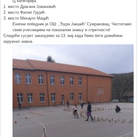
Ц категорија:
1. место Драгана Јовановић
2. место Филип Грујић
3. место Михајло Мацић
Екипни победник је ОШ ,,Ђура Јакшић” Сумраковац. Честитамо
свим учесницима на показаном знању и спретности!
Следећи сусрет заказујемо за 13. мај када ћемо бити домаћини
окружног нивоа.